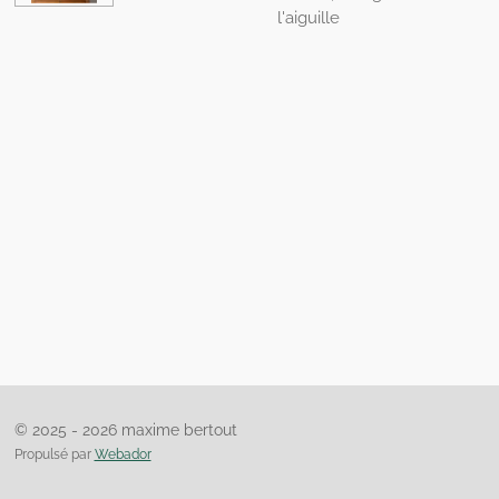
l'aiguille
© 2025 - 2026 maxime bertout
Propulsé par
Webador