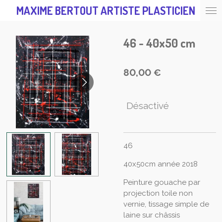
MAXIME BERTOUT ARTISTE PLASTICIEN
Passer
au
contenu
46 - 40x50 cm
principal
80,00 €
Désactivé
46
40x50cm année 2018
Peinture gouache par
projection toile non
vernie, tissage simple de
laine sur châssis