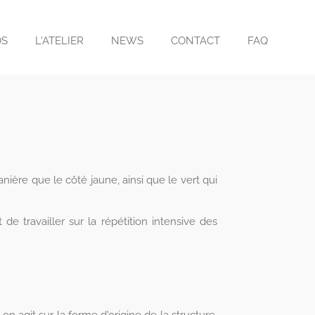
OS
L'ATELIER
NEWS
CONTACT
FAQ
ière que le côté jaune, ainsi que le vert qui
de travailler sur la répétition intensive des
on agit sur la forme d'origine de la structure.