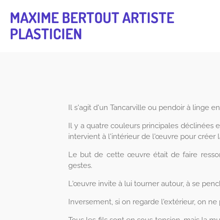
Passer
MAXIME BERTOUT ARTISTE
au
PLASTICIEN
contenu
principal
Il s'agit d'un Tancarville ou pendoir à linge en
Il y a quatre couleurs principales déclinées
intervient à l'intérieur de l'œuvre pour créer 
Le but de cette œuvre était de faire ressort
gestes.
L'œuvre invite à lui tourner autour, à se pench
Inversement, si on regarde l'extérieur, on ne p
Tous les fils sont en sous tension, mais la mu