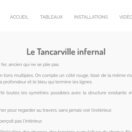
ACCUEIL
TABLEAUX
INSTALLATIONS
VIDÉ
Le Tancarville infernal
 fer, ancien qui ne se plie pas.
 en tons multiples. On compte un côté rouge, tissé de la même man
la profondeur et le bleu qui termine les lignes.
ir toutes les symétries possibles avec la structure existante et 
er pour regarder au travers, sans jamais voir l'extérieur.
erçoit pas l'intérieur.
ltiplication des charges, des tensions cumulatives de chaque fils, 